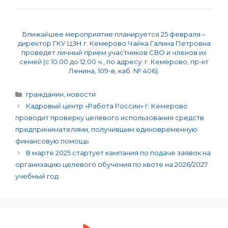
Ближайшее мероприятие планируется 25 февраля –
директор ГКУ ЦЗН г. Кемерово Чайка Галина Петровна
проведет личный прием участников СВО и членов их
семей (с 10.00 до 12.00 ч., по адресу: г. Кемерово, пр-кт
Ленина, 109-в, каб. № 406).
Рубрики
гражданин
,
новости
Навигация
Кадровый центр «Работа России» г. Кемерово
записи
проводит проверку целевого использования средств
предпринимателями, получившим единовременную
финансовую помощь
В марте 2025 стартует кампания по подаче заявок на
организацию целевого обучения по квоте на 2026/2027
учебный год