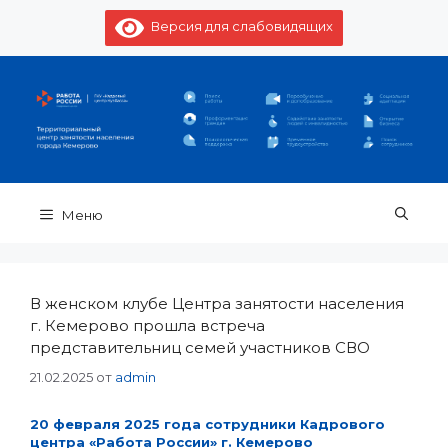
Перейти
к
Версия для слабовидящих
содержимому
Меню
В женском клубе Центра занятости населения
г. Кемерово прошла встреча
представительниц семей участников СВО
21.02.2025
от
admin
20 февраля 2025 года сотрудники Кадрового
центра «Работа России» г. Кемерово