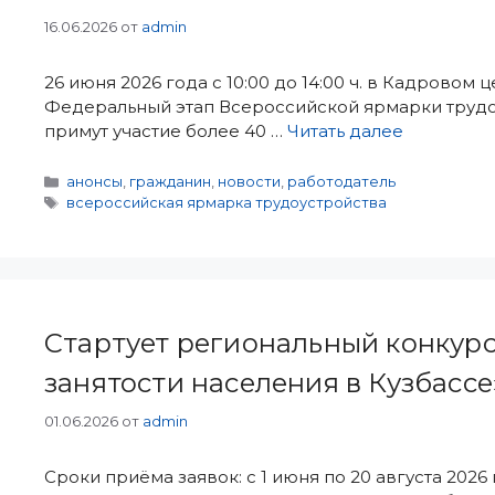
16.06.2026
от
admin
26 июня 2026 года с 10:00 до 14:00 ч. в Кадровом
Федеральный этап Всероссийской ярмарки трудо
примут участие более 40 …
Читать далее
Рубрики
анонсы
,
гражданин
,
новости
,
работодатель
Метки
всероссийская ярмарка трудоустройства
Стартует региональный конкурс
занятости населения в Кузбассе
01.06.2026
от
admin
Сроки приёма заявок: с 1 июня по 20 августа 202