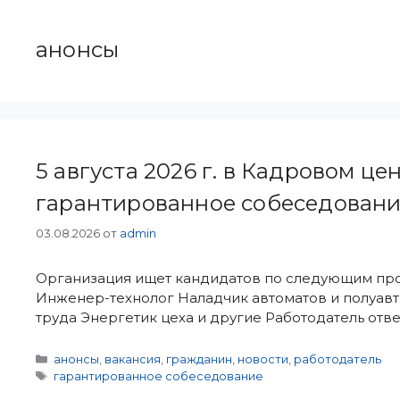
анонсы
5 августа 2026 г. в Кадровом ц
гарантированное собеседовани
03.08.2026
от
admin
Организация ищет кандидатов по следующим проф
Инженер-технолог Наладчик автоматов и полуавт
труда Энергетик цеха и другие Работодатель отв
Рубрики
анонсы
,
вакансия
,
гражданин
,
новости
,
работодатель
Метки
гарантированное собеседование