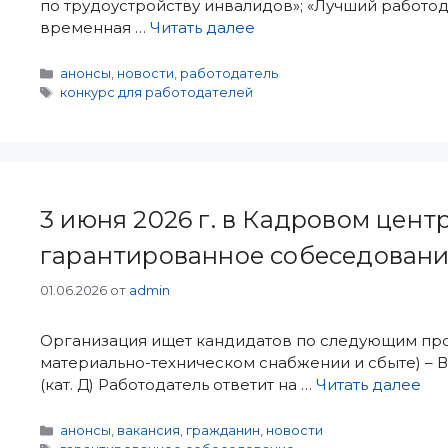
по трудоустройству инвалидов»; «Лучший работода
временная …
Читать далее
Рубрики
анонсы
,
новости
,
работодатель
Метки
конкурс для работодателей
3 июня 2026 г. в Кадровом цент
гарантированное собеседован
01.06.2026
от
admin
Организация ищет кандидатов по следующим профе
материально-техническом снабжении и сбыте) – Во
(кат. Д) Работодатель ответит на …
Читать далее
Рубрики
анонсы
,
вакансия
,
гражданин
,
новости