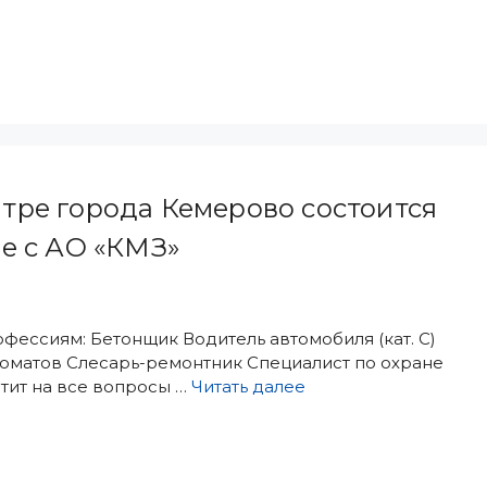
ентре города Кемерово состоится
е с АО «КМЗ»
ессиям: Бетонщик Водитель автомобиля (кат. С)
оматов Слесарь-ремонтник Специалист по охране
етит на все вопросы …
Читать далее