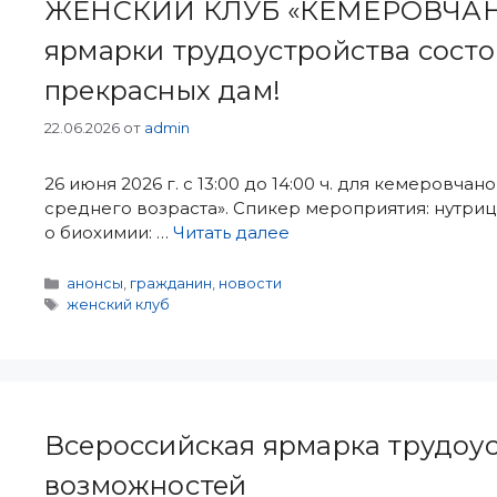
ЖЕНСКИЙ КЛУБ «КЕМЕРОВЧАНКА
ярмарки трудоустройства сост
прекрасных дам!
22.06.2026
от
admin
26 июня 2026 г. с 13:00 до 14:00 ч. для кемеровча
среднего возраста». Спикер мероприятия: нутри
о биохимии: …
Читать далее
Рубрики
анонсы
,
гражданин
,
новости
Метки
женский клуб
Всероссийская ярмарка трудоус
возможностей