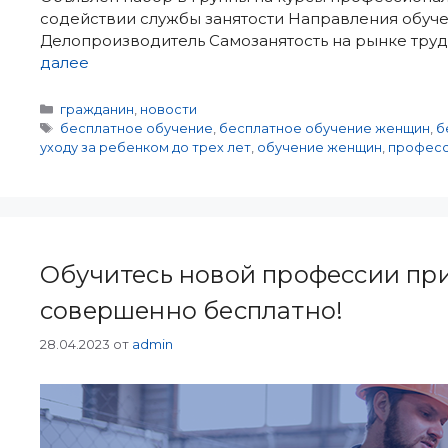
содействии службы занятости Направления обуч
Делопроизводитель Самозанятость на рынке труд
далее
Рубрики
гражданин
,
новости
Метки
бесплатное обучение
,
бесплатное обучение женщин
,
б
уходу за ребенком до трех лет
,
обучение женщин
,
професс
Обучитесь новой профессии пр
совершенно бесплатно!
28.04.2023
от
admin