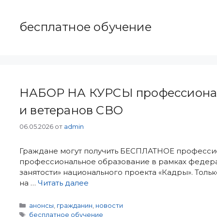
бесплатное обучение
НАБОР НА КУРСЫ профессиональ
и ветеранов СВО
06.05.2026
от
admin
Граждане могут получить БЕСПЛАТНОЕ професси
профессиональное образование в рамках федера
занятости» национального проекта «Кадры». Толь
на …
Читать далее
Рубрики
анонсы
,
гражданин
,
новости
Метки
бесплатное обучение