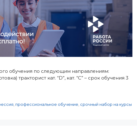
ого обучения по следующим направлениям:
овка) тракторист кат. “D”, кат. “С” – срок обучения 3
фессия
,
профессиональное обучение
,
срочный набор на курсы