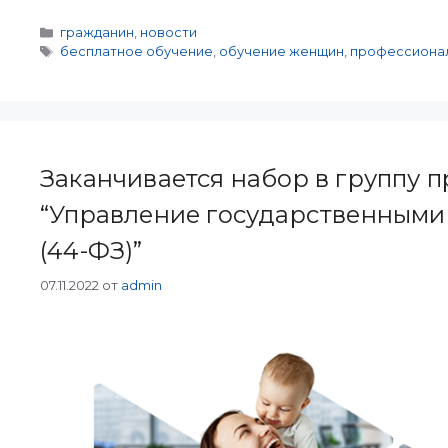
Рубрики
гражданин
,
новости
Метки
бесплатное обучение
,
обучение женщин
,
профессионал
Заканчивается набор в группу 
“Управление государственными
(44-ФЗ)”
07.11.2022
от
admin